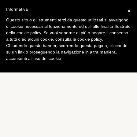
Informativa
×
Questo sito o gli strumenti terzi da questo utilizzati si avvalgono
Tech
di cookie necessari al funzionamento ed utili alle finalità illustrate
Nokia voleva modificare
nella cookie policy. Se vuoi saperne di più o negare il consenso
a tutti o ad alcuni cookie, consulta la
cookie policy
.
l’interfaccia di Windows
Chiudendo questo banner, scorrendo questa pagina, cliccando
Phone
su un link o proseguendo la navigazione in altra maniera,
acconsenti all’uso dei cookie.
di
Alessandro Moretti