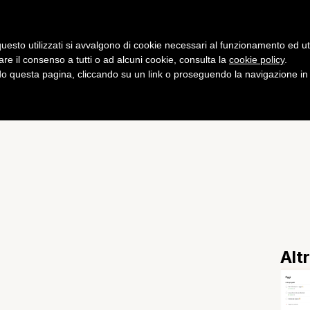
Gaming
Curiosità
Salute
Fitness
uesto utilizzati si avvalgono di cookie necessari al funzionamento ed utili 
are il consenso a tutti o ad alcuni cookie, consulta la
cookie policy
.
 questa pagina, cliccando su un link o proseguendo la navigazione in a
o finisce all’asta
Alt