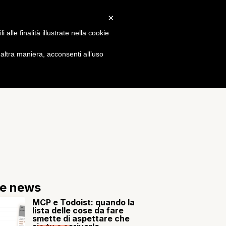
×
Gossip
alle finalità illustrate nella cookie
ltra maniera, acconsenti all’uso
re news
MCP e Todoist: quando la
lista delle cose da fare
smette di aspettare che