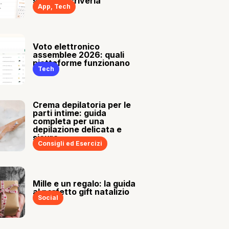
sia tu a scriverla
App
,
Tech
Voto elettronico
assemblee 2026: quali
piattaforme funzionano
Tech
Crema depilatoria per le
parti intime: guida
completa per una
depilazione delicata e
sicura
Consigli ed Esercizi
Mille e un regalo: la guida
al perfetto gift natalizio
Social