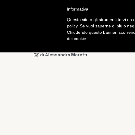
Informativa
Calcio
Tech
Questo sito o gli strumenti terzi da q
policy. Se vuoi saperne di più o neg
Chiudendo questo banner, scorrendo
Curiosità
dei cookie.
Mourinho: il suo taccuin
di
Alessandro Moretti