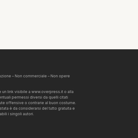
ibuzione – Non commerciale – Non opere
un link visibile a www.overpress.it o alla
tuali permessi diversi da quelli citati
enute offensive o contrarie al buon costume.
estata è da considerarsi del tutto gratuita e
li i singoli autori.