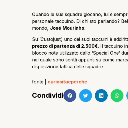
Quando le sue squadre giocano, lui è sempr
personale taccuino. Di chi sto parlando? Beh 
mondo,
José
Mourinho
.
Su ‘Custojust’, uno dei suoi taccuini è addirittu
prezzo di partenza di 2.500€
. Il taccuino i
blocco note utilizzato dallo ‘Special One’ dur
nel quale sono scritti appunti su come marca
disposizione tattica delle squadre.
fonte |
curiositaeperche
Condividi