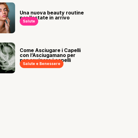
Una nuova beauty routine
per l’estate in arrivo
Salute
Come Asciugare i Capelli
con l’Asciugamano per
non rovinare i capelli
Salute e Benessere