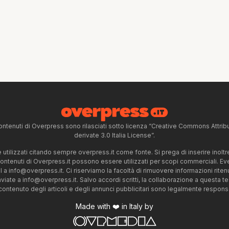
ntenuti di Overpress sono rilasciati sotto licenza “Creative Commons Attr
derivate 3.0 Italia License”.
tilizzati citando sempre overpress.it come fonte. Si prega di inserire inoltre 
 contenuti di Overpress.it possono essere utilizzati per scopi commerciali. Even
l a
info@overpress.it
. Ci riserviamo la facoltà di rimuovere informazioni rit
nviate a
info@overpress.it
. Salvo accordi scritti, la collaborazione a questa t
 contenuto degli articoli e degli annunci pubblicitari sono legalmente responsabi
Made with ❤️ in Italy by