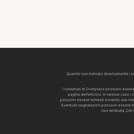
Quando non indicato diversamente i co
I contenuti di Overpress possono essere u
pagina dell’articolo. In nessun caso i
possono essere richiesti inviando una mai
Eventuali segnalazioni possono essere i
non retribuita. Del