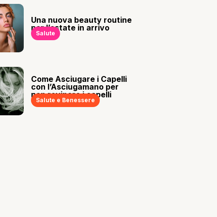
Una nuova beauty routine
per l’estate in arrivo
Salute
Come Asciugare i Capelli
con l’Asciugamano per
non rovinare i capelli
Salute e Benessere