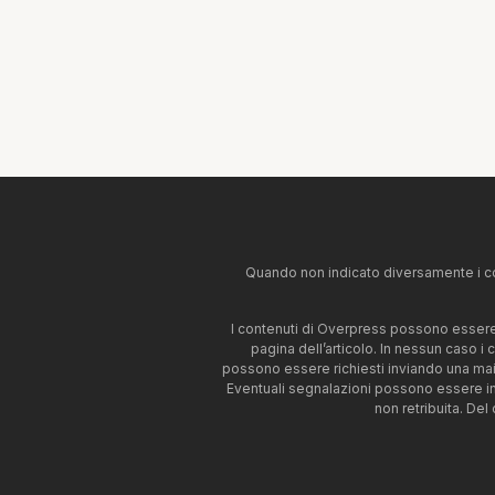
Quando non indicato diversamente i co
I contenuti di Overpress possono essere u
pagina dell’articolo. In nessun caso i
possono essere richiesti inviando una mai
Eventuali segnalazioni possono essere i
non retribuita. Del