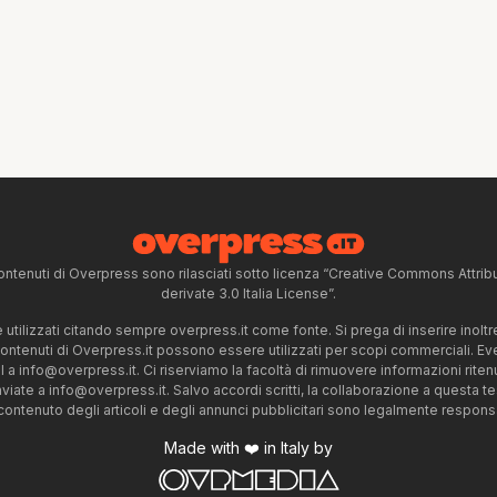
ntenuti di Overpress sono rilasciati sotto licenza “Creative Commons Attr
derivate 3.0 Italia License”.
tilizzati citando sempre overpress.it come fonte. Si prega di inserire inoltre 
 contenuti di Overpress.it possono essere utilizzati per scopi commerciali. Even
l a
info@overpress.it
. Ci riserviamo la facoltà di rimuovere informazioni rit
nviate a
info@overpress.it
. Salvo accordi scritti, la collaborazione a questa t
 contenuto degli articoli e degli annunci pubblicitari sono legalmente responsabi
Made with ❤️ in Italy by