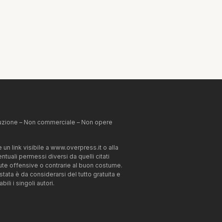
ibuzione – Non commerciale – Non opere
un link visibile a www.overpress.it o alla
tuali permessi diversi da quelli citati
enute offensive o contrarie al buon costume.
estata è da considerarsi del tutto gratuita e
li i singoli autori.