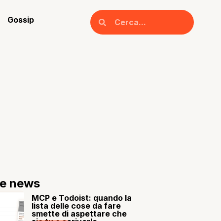
Gossip
re news
MCP e Todoist: quando la
lista delle cose da fare
smette di aspettare che