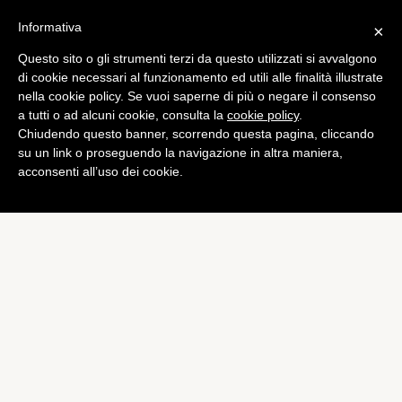
Informativa
×
Questo sito o gli strumenti terzi da questo utilizzati si avvalgono
Mobile
di cookie necessari al funzionamento ed utili alle finalità illustrate
iPad 3 supporterà la rete
nella cookie policy. Se vuoi saperne di più o negare il consenso
a tutti o ad alcuni cookie, consulta la
cookie policy
.
LTE, dice l’ennesima fonte
Chiudendo questo banner, scorrendo questa pagina, cliccando
di
Alessandro Moretti
su un link o proseguendo la navigazione in altra maniera,
acconsenti all’uso dei cookie.