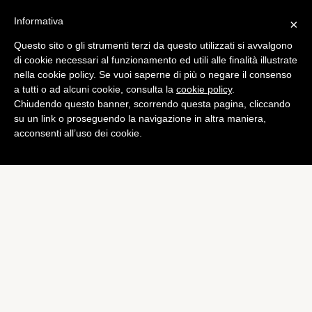
Informativa
×
Questo sito o gli strumenti terzi da questo utilizzati si avvalgono
Tech
di cookie necessari al funzionamento ed utili alle finalità illustrate
iPad 3, trapelano nuove
nella cookie policy. Se vuoi saperne di più o negare il consenso
a tutti o ad alcuni cookie, consulta la
cookie policy
.
immagini con il tasto Home
Chiudendo questo banner, scorrendo questa pagina, cliccando
di
Piermanuele Sberni
su un link o proseguendo la navigazione in altra maniera,
acconsenti all’uso dei cookie.