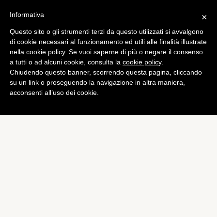
Informativa
×
Questo sito o gli strumenti terzi da questo utilizzati si avvalgono
Mobile
di cookie necessari al funzionamento ed utili alle finalità illustrate
Sony Tablet P disponibile
nella cookie policy. Se vuoi saperne di più o negare il consenso
a tutti o ad alcuni cookie, consulta la
cookie policy
.
dal 4 marzo da AT&T
Chiudendo questo banner, scorrendo questa pagina, cliccando
di
Alessandro Moretti
su un link o proseguendo la navigazione in altra maniera,
acconsenti all’uso dei cookie.