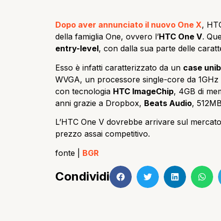
Dopo aver annunciato il nuovo One X
, HT
della famiglia One, ovvero l’
HTC One V
. Qu
entry-level
, con dalla sua parte delle caratt
Esso è infatti caratterizzato da un
case unib
WVGA, un processore single-core da 1GHz 
con tecnologia
HTC ImageChip
, 4GB di mem
anni grazie a Dropbox,
Beats Audio
, 512M
L’HTC One V dovrebbe arrivare sul mercato 
prezzo assai competitivo.
fonte |
BGR
Condividi