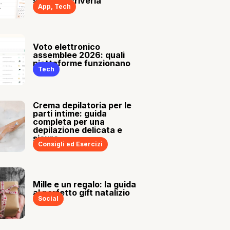
sia tu a scriverla
App
,
Tech
Voto elettronico
assemblee 2026: quali
piattaforme funzionano
Tech
Crema depilatoria per le
parti intime: guida
completa per una
depilazione delicata e
sicura
Consigli ed Esercizi
Mille e un regalo: la guida
al perfetto gift natalizio
Social