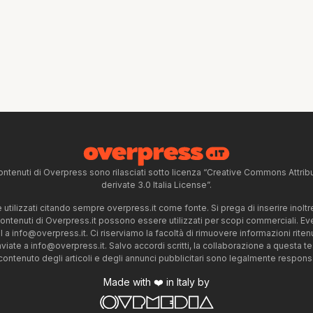
ntenuti di Overpress sono rilasciati sotto licenza “Creative Commons Attr
derivate 3.0 Italia License”.
tilizzati citando sempre overpress.it come fonte. Si prega di inserire inoltre 
 contenuti di Overpress.it possono essere utilizzati per scopi commerciali. Even
l a
info@overpress.it
. Ci riserviamo la facoltà di rimuovere informazioni rit
nviate a
info@overpress.it
. Salvo accordi scritti, la collaborazione a questa t
 contenuto degli articoli e degli annunci pubblicitari sono legalmente responsabi
Made with ❤️ in Italy by