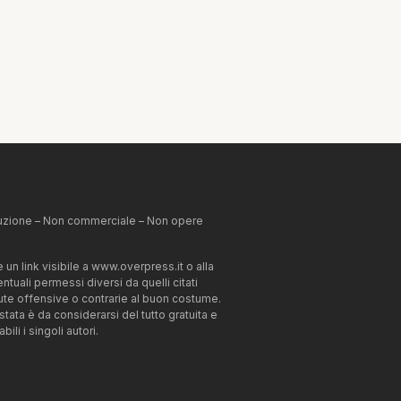
ibuzione – Non commerciale – Non opere
un link visibile a www.overpress.it o alla
tuali permessi diversi da quelli citati
enute offensive o contrarie al buon costume.
estata è da considerarsi del tutto gratuita e
li i singoli autori.