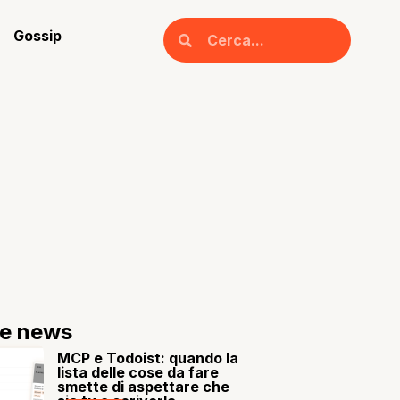
Gossip
re news
MCP e Todoist: quando la
lista delle cose da fare
smette di aspettare che