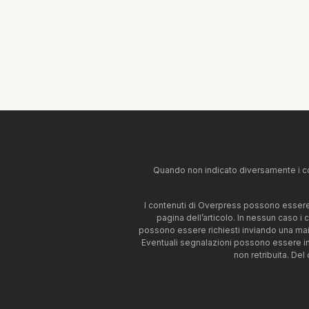
Quando non indicato diversamente i co
I contenuti di Overpress possono essere u
pagina dell’articolo. In nessun caso i
possono essere richiesti inviando una mai
Eventuali segnalazioni possono essere i
non retribuita. Del