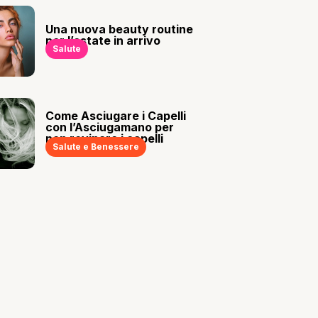
Una nuova beauty routine
per l’estate in arrivo
Salute
Come Asciugare i Capelli
con l’Asciugamano per
non rovinare i capelli
Salute e Benessere