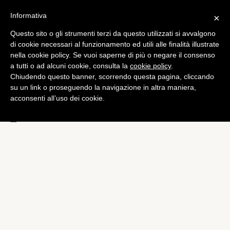
Informativa
×
Questo sito o gli strumenti terzi da questo utilizzati si avvalgono
Tech
di cookie necessari al funzionamento ed utili alle finalità illustrate
US Cellular annuncia primi
nella cookie policy. Se vuoi saperne di più o negare il consenso
a tutti o ad alcuni cookie, consulta la
cookie policy
.
dispositivi LTE: Samsung
Chiudendo questo banner, scorrendo questa pagina, cliccando
Galaxy Tab e Galaxy S
su un link o proseguendo la navigazione in altra maniera,
acconsenti all’uso dei cookie.
Aviator
di
Alessandro Moretti