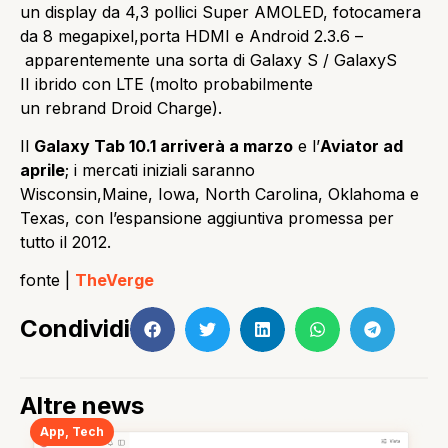
un display da 4,3 pollici Super AMOLED, fotocamera
da 8 megapixel,porta HDMI e Android 2.3.6 –
apparentemente una sorta di Galaxy S / GalaxyS
II ibrido con LTE (molto probabilmente
un rebrand Droid Charge).
Il
Galaxy Tab 10.1 arriverà a marzo
e l’
Aviator ad
aprile
; i mercati iniziali saranno
Wisconsin,Maine, Iowa, North Carolina, Oklahoma e
Texas, con l’espansione aggiuntiva promessa per
tutto il 2012.
fonte |
TheVerge
Condividi
Altre news
App
,
Tech