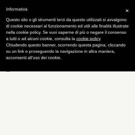
Informativa
×
Questo sito o gli strumenti terzi da questo utilizzati si avvalgono
Mobile
di cookie necessari al funzionamento ed utili alle finalità illustrate
Nokia promette un update
nella cookie policy. Se vuoi saperne di più o negare il consenso
a tutti o ad alcuni cookie, consulta la
cookie policy
.
per risolvere i problemi
Chiudendo questo banner, scorrendo questa pagina, cliccando
della camera e dell'audio
su un link o proseguendo la navigazione in altra maniera,
acconsenti all’uso dei cookie.
del Lumia 800
di
Alessandro Moretti