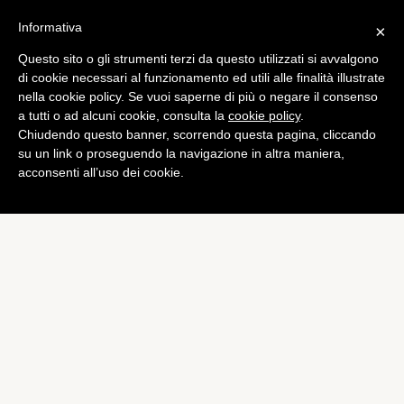
Informativa
×
Questo sito o gli strumenti terzi da questo utilizzati si avvalgono
Games
di cookie necessari al funzionamento ed utili alle finalità illustrate
La nuova Xbox sarà contro i
nella cookie policy. Se vuoi saperne di più o negare il consenso
a tutti o ad alcuni cookie, consulta la
cookie policy
.
giochi usati
Chiudendo questo banner, scorrendo questa pagina, cliccando
di
Alessandro Moretti
su un link o proseguendo la navigazione in altra maniera,
acconsenti all’uso dei cookie.