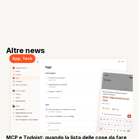
Altre news
App
,
Tech
MCP e Todoist: quando la lista delle cose da fare