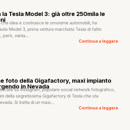
 la Tesla Model 3: già oltre 250mila le
ni
a che idea e costruisce le omonime automobili, ha
esla Model 3, prima vettura marchiata Tesla di fatto
 però, vanta...
Continua a leggere
me foto della Gigafactory, maxi impianto
orgendo in Nevada
licate su Instagram, popolare social network fotografico,
ni della segretissima Gigafactory di Tesla che sta
vada. Si tratta di un maxi...
Continua a leggere