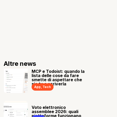
Altre news
MCP e Todoist: quando la
lista delle cose da fare
smette di aspettare che
sia tu a scriverla
App
,
Tech
Voto elettronico
assemblee 2026: quali
piattaforme funzionano