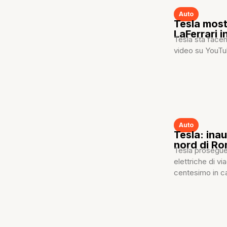
Auto
Tesla most
LaFerrari 
Tesla sta facend
video su YouTub
Auto
Tesla: ina
nord di R
Tesla prosegue 
elettriche di v
centesimo in ca