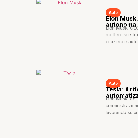
Auto
Elon Musk:
autonoma 
Elon Musk, CEO 
mettere su stra
di aziende auto
Auto
Tesla: il 
automatiz
Elon Musk, co-f
amministrazione
lavorando su un