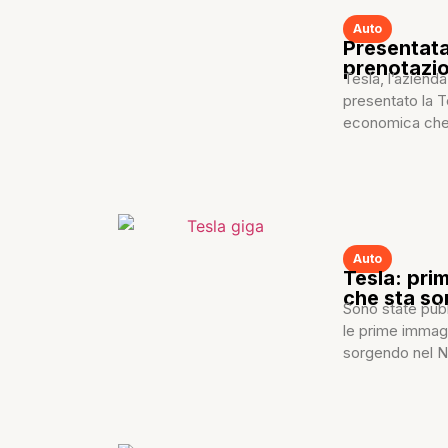
Auto
Presentata
prenotazio
Tesla, l’aziend
presentato la T
economica che,
Auto
Tesla: pri
che sta s
Sono state pubb
le prime immagi
sorgendo nel Ne