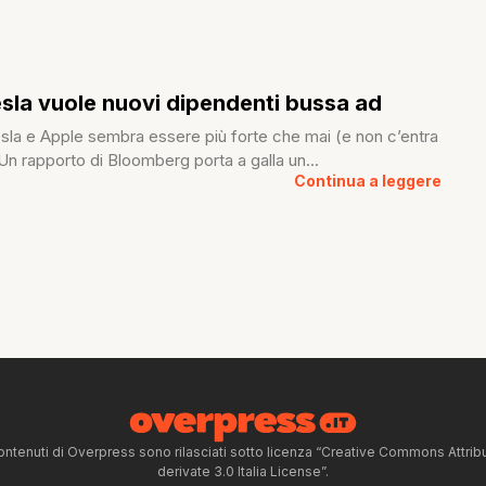
la vuole nuovi dipendenti bussa ad
esla e Apple sembra essere più forte che mai (e non c’entra
n rapporto di Bloomberg porta a galla un...
Continua a leggere
ntenuti di Overpress sono rilasciati sotto licenza “Creative Commons Attr
derivate 3.0 Italia License”.