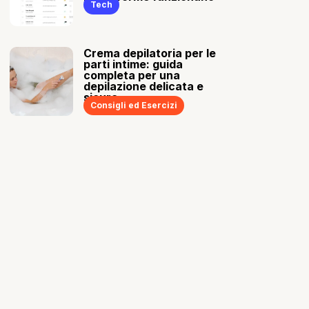
Tech
Crema depilatoria per le
parti intime: guida
completa per una
depilazione delicata e
sicura
Consigli ed Esercizi