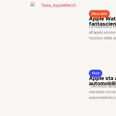
Wearable
Apple Watc
fantascie
La futuristica 
all’applicazion
funzioni delle a
Tech
Apple sta 
automobili
Secondo alcune
starebbe increm
automobilistico,