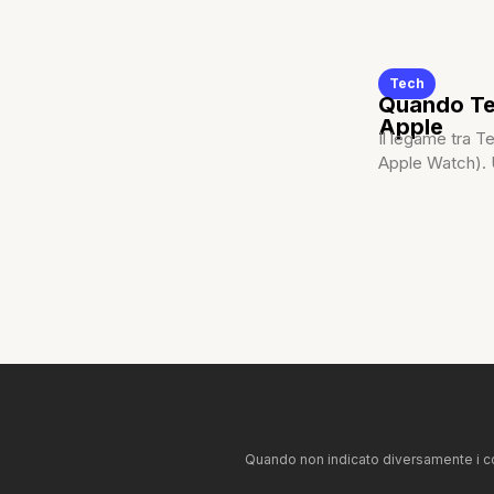
Tech
Quando Tes
Apple
Il legame tra T
Apple Watch). U
Quando non indicato diversamente i co