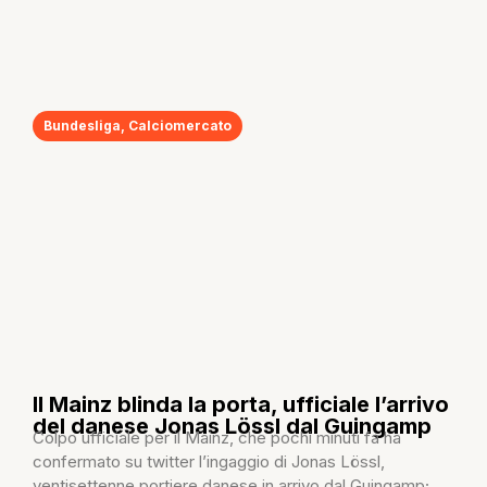
Bundesliga
,
Calciomercato
Il Mainz blinda la porta, ufficiale l’arrivo
del danese Jonas Lössl dal Guingamp
Colpo ufficiale per il Mainz, che pochi minuti fa ha
confermato su twitter l’ingaggio di Jonas Lössl,
ventisettenne portiere danese in arrivo dal Guingamp;