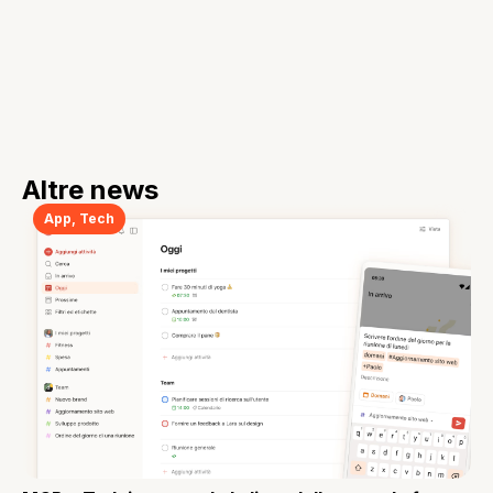
Altre news
App
,
Tech