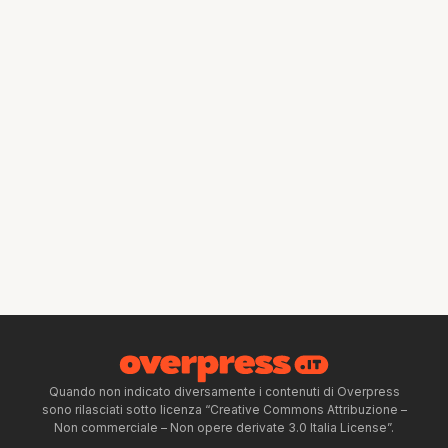
Quando non indicato diversamente i contenuti di Overpress
sono rilasciati sotto licenza “Creative Commons Attribuzione –
Non commerciale – Non opere derivate 3.0 Italia License”.