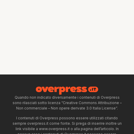
Quando non indicato diversamente i contenuti di Overpress
sono rilasciati sotto licenza “Creative Commons Attribuzione –
Non commerciale – Non opere derivate 3.0 Italia License”.
I contenuti di Overpress possono essere utilizzati citando
sempre overpress.it come fonte. Si prega di inserire inoltre un
link visibile a www.overpress.it o alla pagina dell’articolo. In