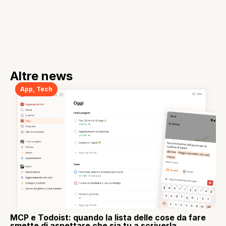
Altre news
App
,
Tech
MCP e Todoist: quando la lista delle cose da fare
smette di aspettare che sia tu a scriverla