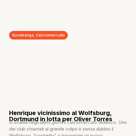
Bundesliga
,
Calciomercato
Henrique vicinissimo al Wolfsburg,
Dortmund in lotta per Oliver Torres
Si scalda negli ultimi giorni il calciomercato tedesco. Uno
dei club chiamati al grande colpo è senza dubbio il
Wolfsburg, “costretto” a ingaggiare un nuovo...