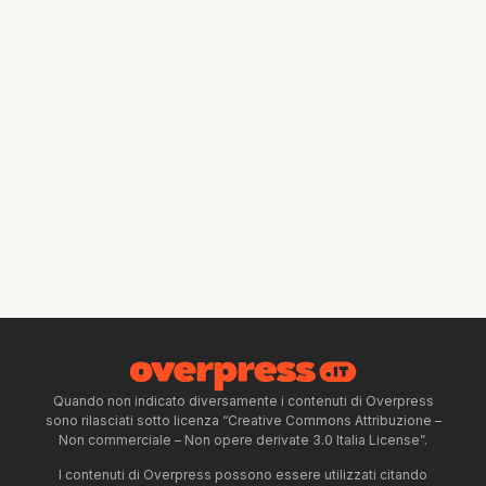
Quando non indicato diversamente i contenuti di Overpress
sono rilasciati sotto licenza “Creative Commons Attribuzione –
Non commerciale – Non opere derivate 3.0 Italia License”.
I contenuti di Overpress possono essere utilizzati citando