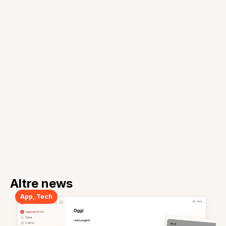
Altre news
App
,
Tech