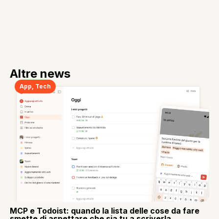
Altre news
App
,
Tech
MCP e Todoist: quando la lista delle cose da fare
smette di aspettare che sia tu a scriverla