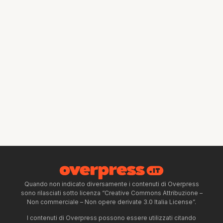
Quando non indicato diversamente i contenuti di Overpress
sono rilasciati sotto licenza “Creative Commons Attribuzione –
Non commerciale – Non opere derivate 3.0 Italia License”.
I contenuti di Overpress possono essere utilizzati citando