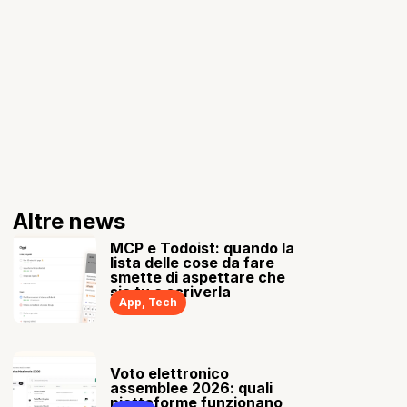
Altre news
MCP e Todoist: quando la
lista delle cose da fare
smette di aspettare che
sia tu a scriverla
App
,
Tech
Voto elettronico
assemblee 2026: quali
piattaforme funzionano