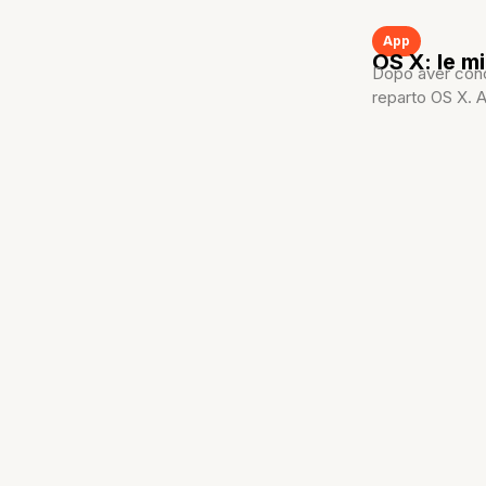
App
OS X: le mi
Dopo aver conos
reparto OS X. A