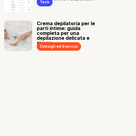
Tech
Crema depilatoria per le
parti intime: guida
completa per una
depilazione delicata e
sicura
Consigli ed Esercizi