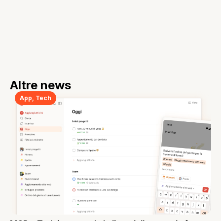
Altre news
App
,
Tech