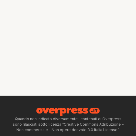
Quando non indicato diversamente i contenuti di Overpress
sono rilasciati sotto licenza “Creative Commons Attribuzione –
Non commerciale – Non opere derivate 3.0 Italia License”.