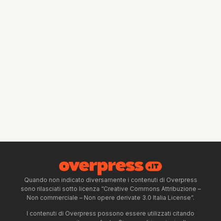
Quando non indicato diversamente i contenuti di Overpress
sono rilasciati sotto licenza “Creative Commons Attribuzione –
Non commerciale – Non opere derivate 3.0 Italia License”.
I contenuti di Overpress possono essere utilizzati citando