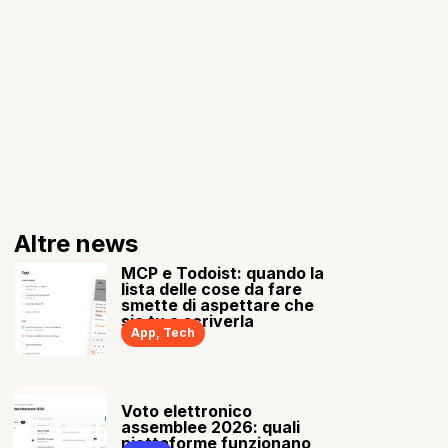
Altre news
MCP e Todoist: quando la
lista delle cose da fare
smette di aspettare che
sia tu a scriverla
App
,
Tech
Voto elettronico
assemblee 2026: quali
piattaforme funzionano