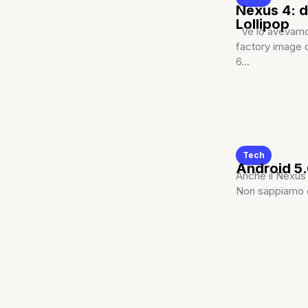
Nexus 4: d
Lollipop
Ve lo avevamo 
factory image 
6...
Tech
Android 5.
Anche il Nexus 
Non sappiamo co