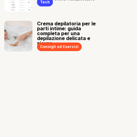
Tech
Crema depilatoria per le
parti intime: guida
completa per una
depilazione delicata e
sicura
Consigli ed Esercizi