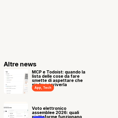
Altre news
MCP e Todoist: quando la
lista delle cose da fare
smette di aspettare che
sia tu a scriverla
App
,
Tech
Voto elettronico
assemblee 2026: quali
piattaforme funzionano