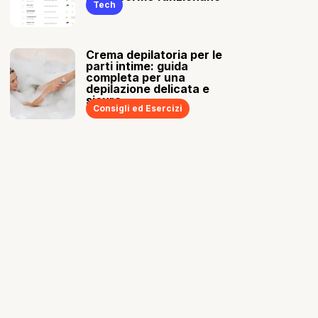
Tech
Crema depilatoria per le
parti intime: guida
completa per una
depilazione delicata e
sicura
Consigli ed Esercizi