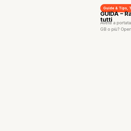
Guide & Tips
,
GUIDA – Ra
tutti
Avete a portata
GB o più? Open