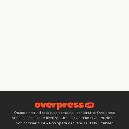
Quando non indicato diversamente i contenuti di Overpress
sono rilasciati sotto licenza “Creative Commons Attribuzione –
Non commerciale – Non opere derivate 3.0 Italia License”.