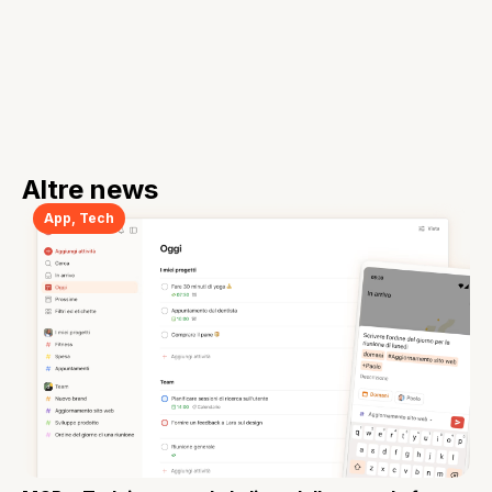
Altre news
App
,
Tech