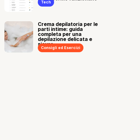
Tech
Crema depilatoria per le
parti intime: guida
completa per una
depilazione delicata e
sicura
Consigli ed Esercizi