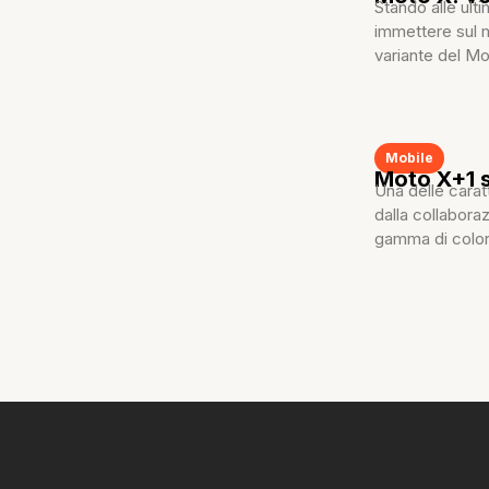
Stando alle ult
immettere sul m
variante del Mot
Mobile
Moto X+1 s
Una delle carat
dalla collabora
gamma di colora