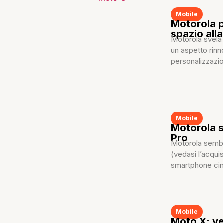
Mobile
Motorola p
spazio all
Motorola svela
un aspetto rinno
personalizzazion
Mobile
Motorola s
Pro
Motorola sembra
(vedasi l’acqui
smartphone cine
Mobile
Moto X: ve