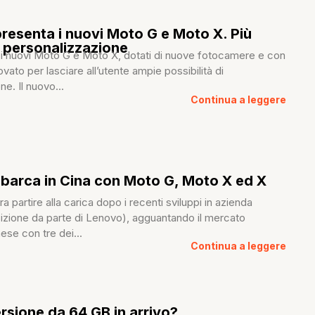
resenta i nuovi Moto G e Moto X. Più
a personalizzazione
 i nuovi Moto G e Moto X, dotati di nuove fotocamere e con
vato per lasciare all’utente ampie possibilità di
e. Il nuovo...
Continua a leggere
barca in Cina con Moto G, Moto X ed X
 partire alla carica dopo i recenti sviluppi in azienda
sizione da parte di Lenovo), agguantando il mercato
se con tre dei...
Continua a leggere
rsione da 64 GB in arrivo?