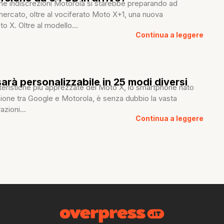
ime indiscrezioni Motorola si starebbe preparando ad
ercato, oltre al vociferato Moto X+1, una nuova
o X. Oltre al modello...
Continua a leggere
arà personalizzabile in 25 modi diversi
teristiche più apprezzate del Moto X, lo smartphone nato
zione tra Google e Motorola, è senza dubbio la vasta
zioni...
Continua a leggere