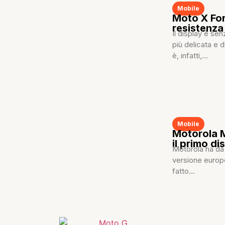
Mobile
Moto X For
resistenza
Il display è s
più delicata e 
è, infatti,...
Mobile
Motorola M
il primo di
Motorola ha da 
versione europ
fatto...