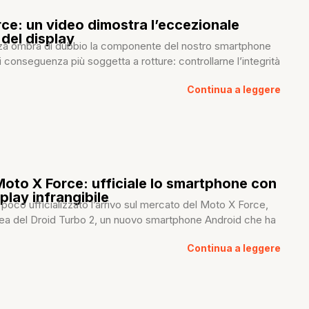
ce: un video dimostra l’eccezionale
 del display
enza ombra di dubbio la componente del nostro smartphone
di conseguenza più soggetta a rotture: controllarne l’integrità
Continua a leggere
oto X Force: ufficiale lo smartphone con
splay infrangibile
poco ufficializzato l’arrivo sul mercato del Moto X Force,
ea del Droid Turbo 2, un nuovo smartphone Android che ha
Continua a leggere