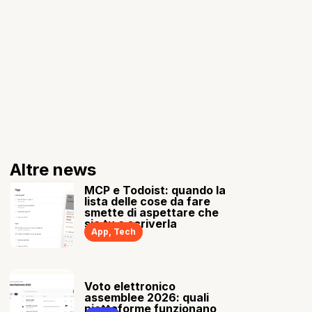
Altre news
MCP e Todoist: quando la
lista delle cose da fare
smette di aspettare che
sia tu a scriverla
App
,
Tech
Voto elettronico
assemblee 2026: quali
piattaforme funzionano