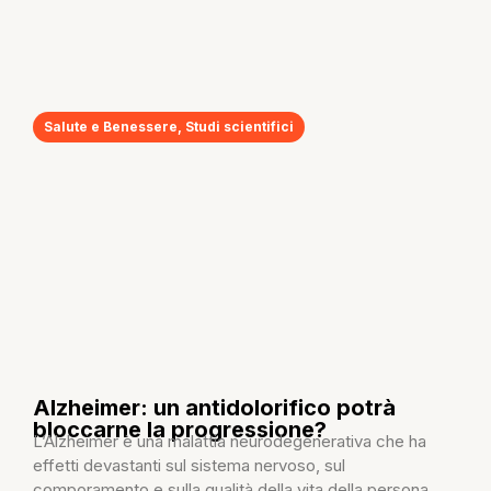
Salute e Benessere
,
Studi scientifici
Alzheimer: un antidolorifico potrà
bloccarne la progressione?
L’Alzheimer è una malattia neurodegenerativa che ha
effetti devastanti sul sistema nervoso, sul
comporamento e sulla qualità della vita della persona