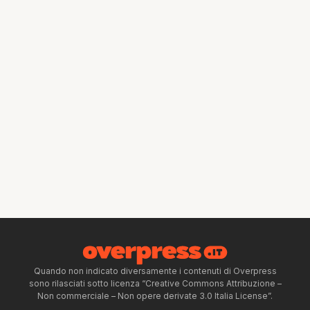
Quando non indicato diversamente i contenuti di Overpress
sono rilasciati sotto licenza “Creative Commons Attribuzione –
Non commerciale – Non opere derivate 3.0 Italia License”.