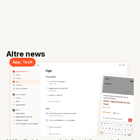
Altre news
App
,
Tech