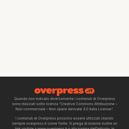
Quando non indicato diversamente i contenuti di Overpress
sono rilasciati sotto licenza “Creative Commons Attribuzione –
Non commerciale – Non opere derivate 3.0 Italia License”.
I contenuti di Overpress possono essere utilizzati citando
sempre overpress.it come fonte. Si prega di inserire inoltre un
link visibile a www.overpress.it o alla pagina dell’articolo. In