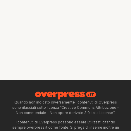
Quando non indicato diversamente i contenuti di Overpress
sono rilasciati sotto licenza “Creative Commons Attribuzione –
Non commerciale – Non opere derivate 3.0 Italia License”.
I contenuti di Overpress possono essere utilizzati citando
sempre overpress.it come fonte. Si prega di inserire inoltre un