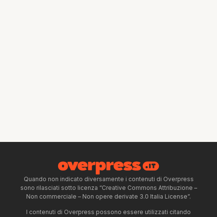
Quando non indicato diversamente i contenuti di Overpress
sono rilasciati sotto licenza “Creative Commons Attribuzione –
Non commerciale – Non opere derivate 3.0 Italia License”.
I contenuti di Overpress possono essere utilizzati citando