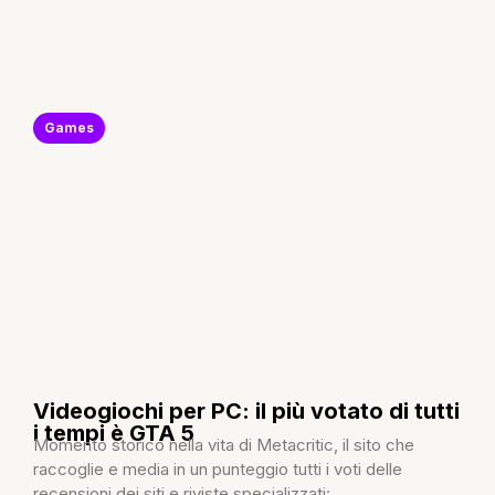
Games
Videogiochi per PC: il più votato di tutti
i tempi è GTA 5
Momento storico nella vita di Metacritic, il sito che
raccoglie e media in un punteggio tutti i voti delle
recensioni dei siti e riviste specializzati:...