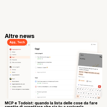
Altre news
App
,
Tech
MCP e Todoist: quando la lista delle cose da fare
smette di aspettare che sia tu a scriverla