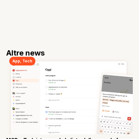
Altre news
App
,
Tech