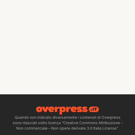
Quando non indicato diversamente i contenuti di Overpress
sono rilasciati sotto licenza “Creative Commons Attribuzione –
Non commerciale – Non opere derivate 3.0 Italia License”.