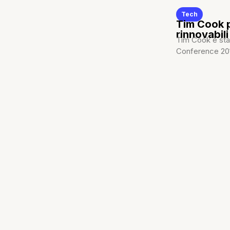
Tech
Tim Cook p
rinnovabili
Tim Cook è sta
Conference 2015.