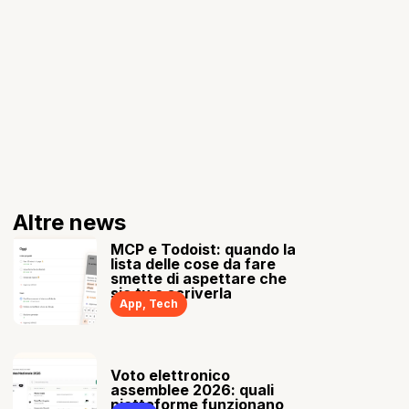
Altre news
MCP e Todoist: quando la
lista delle cose da fare
smette di aspettare che
sia tu a scriverla
App
,
Tech
Voto elettronico
assemblee 2026: quali
piattaforme funzionano