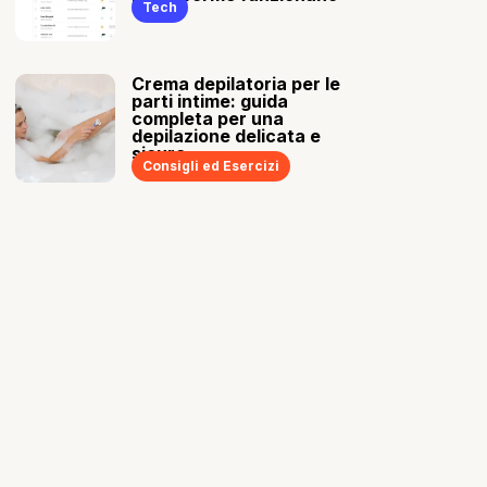
Tech
Crema depilatoria per le
parti intime: guida
completa per una
depilazione delicata e
sicura
Consigli ed Esercizi