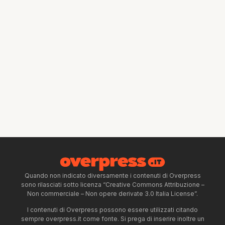
Quando non indicato diversamente i contenuti di Overpress
sono rilasciati sotto licenza “Creative Commons Attribuzione –
Non commerciale – Non opere derivate 3.0 Italia License”.
I contenuti di Overpress possono essere utilizzati citando
sempre overpress.it come fonte. Si prega di inserire inoltre un