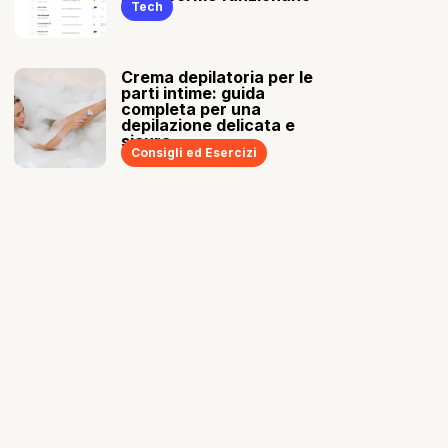
Tech
Crema depilatoria per le
parti intime: guida
completa per una
depilazione delicata e
sicura
Consigli ed Esercizi