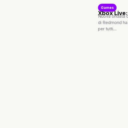
Games
Xbox Live:
Nuova ondata d
di Redmond ha 
per tutti...