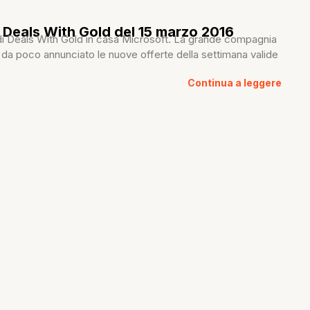
 Deals With Gold del 15 marzo 2016
i Deals With Gold in casa Microsoft. La grande compagnia
da poco annunciato le nuove offerte della settimana valide
Continua a leggere