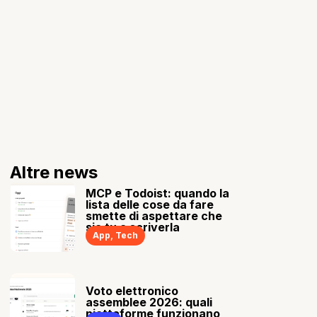
Altre news
MCP e Todoist: quando la
lista delle cose da fare
smette di aspettare che
sia tu a scriverla
App
,
Tech
Voto elettronico
assemblee 2026: quali
piattaforme funzionano