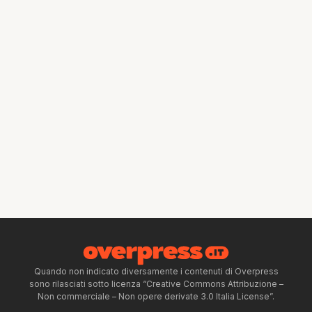
Quando non indicato diversamente i contenuti di Overpress
sono rilasciati sotto licenza “Creative Commons Attribuzione –
Non commerciale – Non opere derivate 3.0 Italia License”.