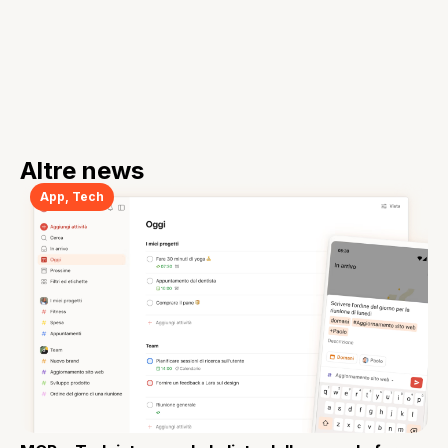
Altre news
App
,
Tech