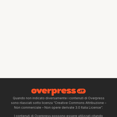
Quando non indicato diversamente i contenuti di Overpress
sono rilasciati sotto licenza “Creative Commons Attribuzione –
Non commerciale – Non opere derivate 3.0 Italia License”.
I contenuti di Overpress possono essere utilizzati citando