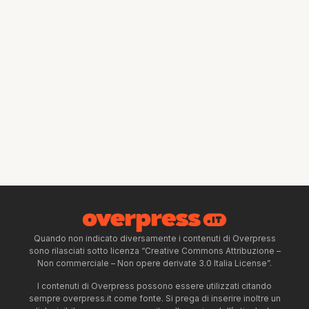
Quando non indicato diversamente i contenuti di Overpress
sono rilasciati sotto licenza “Creative Commons Attribuzione –
Non commerciale – Non opere derivate 3.0 Italia License”.
I contenuti di Overpress possono essere utilizzati citando
sempre overpress.it come fonte. Si prega di inserire inoltre un