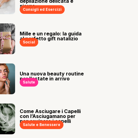
depilazione delicata e
sicura
Consigli ed Esercizi
Mille e un regalo: la guida
al perfetto gift natalizio
Social
Una nuova beauty routine
per l’estate in arrivo
Salute
Come Asciugare i Capelli
con l’Asciugamano per
non rovinare i capelli
Salute e Benessere