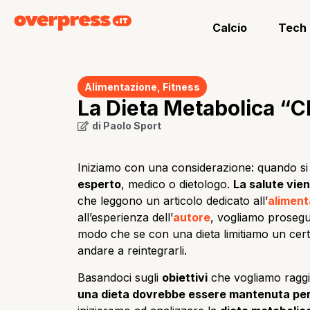
Calcio
Tech
Alimentazione
,
Fitness
La Dieta Metabolica “C
di
Paolo Sport
Iniziamo con una considerazione: quando si 
esperto
, medico o dietologo.
La salute vien
che leggono un articolo dedicato all’
aliment
all’esperienza dell’
autore
, vogliamo prosegu
modo che se con una dieta limitiamo un cert
andare a reintegrarli.
Basandoci sugli
obiettivi
che vogliamo raggiu
una dieta dovrebbe essere mantenuta pe