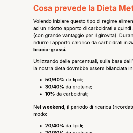
Cosa prevede la Dieta Met
Volendo iniziare questo tipo di regime ali
ad un ridotto apporto di carboidrati e quindi
(con grande vantaggio per il girovita). Duran
ridurre l’apporto calorico da carboidrati ini
brucia-grassi.
Utilizzando delle percentuali, sulla base dell’
la nostra dieta dovrebbe essere bilanciata i
50/60%
da lipidi;
30/40%
da proteine;
10%
da carboidrati;
Nel
weekend
, il periodo di ricarica (ricord
modo:
20/40%
da lipidi;
20/30%
da proteine;