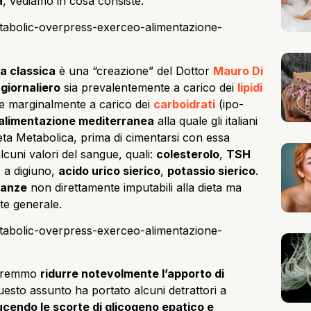
a
, vediamo in cosa consiste.
a classica
è una “creazione” del Dottor
Mauro Di
giornaliero
sia prevalentemente a carico dei
lipidi
 e marginalmente a carico dei
carboidrati
(ipo-
alimentazione mediterranea
alla quale gli italiani
Dieta Metabolica, prima di cimentarsi con essa
alcuni valori del sangue, quali:
colesterolo
,
TSH
a
a digiuno,
acido urico sierico
,
potassio sierico
.
canze
non direttamente imputabili alla dieta ma
ute generale.
dovremmo
ridurre notevolmente l’apporto di
uesto assunto ha portato alcuni detrattori a
ucendo le scorte di glicogeno epatico e