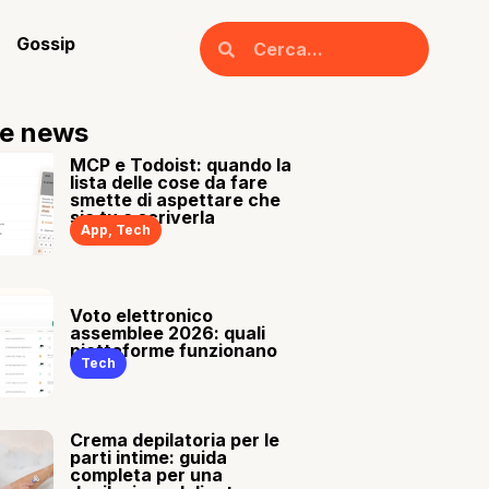
Gossip
re news
MCP e Todoist: quando la
lista delle cose da fare
smette di aspettare che
sia tu a scriverla
App
,
Tech
Voto elettronico
assemblee 2026: quali
piattaforme funzionano
Tech
Crema depilatoria per le
parti intime: guida
completa per una