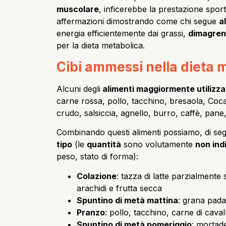
muscolare
, inficerebbe la prestazione sport
affermazioni dimostrando come chi segue
a
energia efficientemente dai grassi,
dimagre
per la dieta metabolica.
Cibi ammessi nella dieta 
Alcuni degli
alimenti maggiormente utilizza
carne rossa, pollo, tacchino, bresaola, Coca
crudo, salsiccia, agnello, burro, caffè, pane
Combinando questi alimenti possiamo, di seg
tipo
(le
quantità
sono volutamente
non ind
peso, stato di forma):
Colazione
: tazza di latte parzialmente 
arachidi e frutta secca
Spuntino di metà mattina
: grana pada
Pranzo
: pollo, tacchino, carne di caval
Spuntino di metà pomeriggio
: mortade