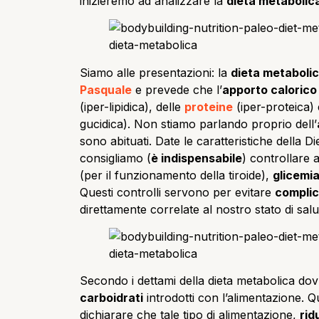
inizieremo ad analizzare la
dieta metabolic
Siamo alle presentazioni: la
dieta metabolic
Pasquale
e prevede che l’
apporto calorico 
(iper-lipidica), delle
proteine
(iper-proteica)
gucidica). Non stiamo parlando proprio dell’
sono abituati. Date le caratteristiche della 
consigliamo (
è indispensabile
) controllare 
(per il funzionamento della tiroide),
glicemi
Questi controlli servono per evitare
compli
direttamente correlate al nostro stato di sal
Secondo i dettami della dieta metabolica 
carboidrati
introdotti con l’alimentazione. Q
dichiarare che tale tipo di alimentazione,
rid