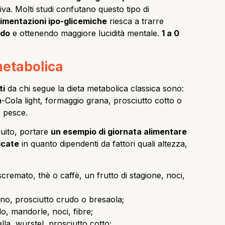
iva. Molti studi confutano questo tipo di
limentazioni ipo-glicemiche
riesca a trarre
ndo
e ottenendo maggiore lucidità mentale.
1 a 0
metabolica
ti
da chi segue la dieta metabolica classica sono:
-Cola light, formaggio grana, prosciutto cotto o
, pesce.
uito, portare
un esempio di giornata alimentare
icate
in quanto dipendenti da fattori quali altezza,
scremato, thè o caffè, un frutto di stagione, noci,
no, prosciutto crudo o bresaola;
lo, mandorle, noci, fibre;
lla, wurstel, prosciutto cotto;