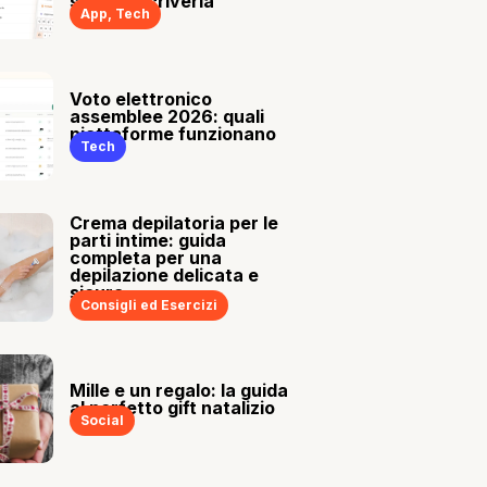
sia tu a scriverla
App
,
Tech
Voto elettronico
assemblee 2026: quali
piattaforme funzionano
Tech
Crema depilatoria per le
parti intime: guida
completa per una
depilazione delicata e
sicura
Consigli ed Esercizi
Mille e un regalo: la guida
al perfetto gift natalizio
Social