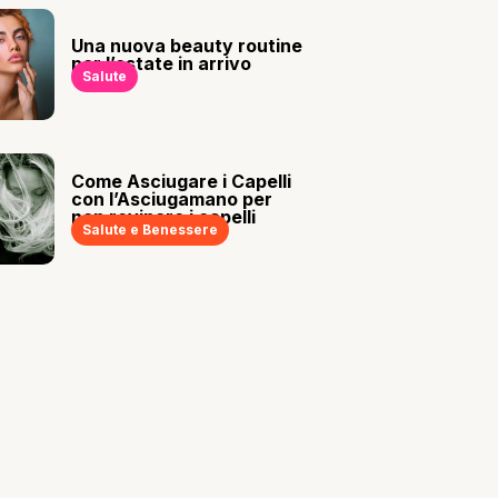
Una nuova beauty routine
per l’estate in arrivo
Salute
Come Asciugare i Capelli
con l’Asciugamano per
non rovinare i capelli
Salute e Benessere