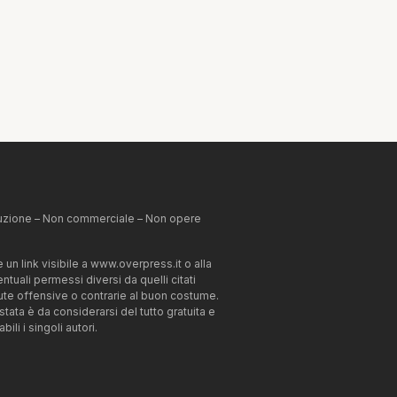
ibuzione – Non commerciale – Non opere
un link visibile a www.overpress.it o alla
tuali permessi diversi da quelli citati
enute offensive o contrarie al buon costume.
estata è da considerarsi del tutto gratuita e
li i singoli autori.