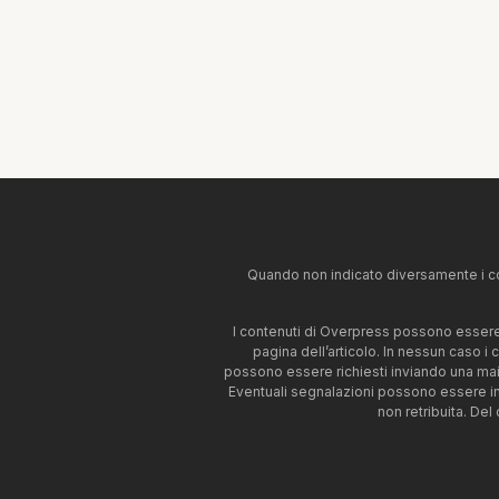
Quando non indicato diversamente i co
I contenuti di Overpress possono essere u
pagina dell’articolo. In nessun caso i
possono essere richiesti inviando una mai
Eventuali segnalazioni possono essere i
non retribuita. Del