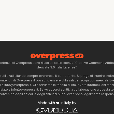
ntenuti di Overpress sono rilasciati sotto licenza “Creative Commons Attr
derivate 3.0 Italia License”.
tilizzati citando sempre overpress.it come fonte. Si prega di inserire inoltre 
 contenuti di Overpress.it possono essere utilizzati per scopi commerciali. Even
l a
info@overpress.it
. Ci riserviamo la facoltà di rimuovere informazioni rit
nviate a
info@overpress.it
. Salvo accordi scritti, la collaborazione a questa t
 contenuto degli articoli e degli annunci pubblicitari sono legalmente responsabi
Made with ❤️ in Italy by