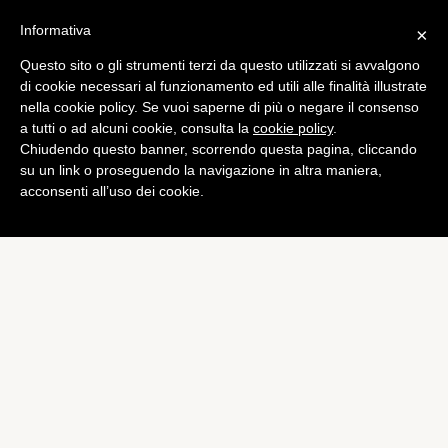
Informativa
×
Questo sito o gli strumenti terzi da questo utilizzati si avvalgono
Tech
di cookie necessari al funzionamento ed utili alle finalità illustrate
Tim Cook persona dell’anno
nella cookie policy. Se vuoi saperne di più o negare il consenso
a tutti o ad alcuni cookie, consulta la
cookie policy
.
secondo il Financial Times
Chiudendo questo banner, scorrendo questa pagina, cliccando
di
Piermanuele Sberni
su un link o proseguendo la navigazione in altra maniera,
acconsenti all’uso dei cookie.