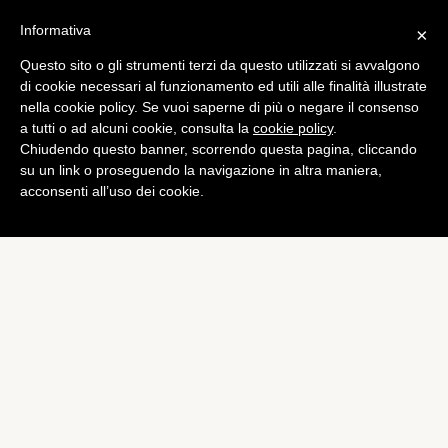
Informativa
×
Questo sito o gli strumenti terzi da questo utilizzati si avvalgono
Mobile
di cookie necessari al funzionamento ed utili alle finalità illustrate
LG Mobile: Juno Cho è il
nella cookie policy. Se vuoi saperne di più o negare il consenso
a tutti o ad alcuni cookie, consulta la
cookie policy
.
nuovo CEO
Chiudendo questo banner, scorrendo questa pagina, cliccando
di
Redazione
su un link o proseguendo la navigazione in altra maniera,
acconsenti all’uso dei cookie.