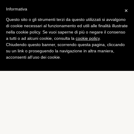
Informativa
×
Questo sito o gli strumenti terzi da questo utilizzati si avvalgono
App
di cookie necessari al funzionamento ed utili alle finalità illustrate
Apple cambia “Gratis” con
nella cookie policy. Se vuoi saperne di più o negare il consenso
a tutti o ad alcuni cookie, consulta la
cookie policy
.
“Ottieni”, ecco perché
Chiudendo questo banner, scorrendo questa pagina, cliccando
di
Redazione
su un link o proseguendo la navigazione in altra maniera,
acconsenti all’uso dei cookie.