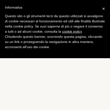
Informativa
×
Questo sito o gli strumenti terzi da questo utilizzati si avvalgono
Psicologia
di cookie necessari al funzionamento ed utili alle finalità illustrate
Atleti con la paura di
nella cookie policy. Se vuoi saperne di più o negare il consenso
a tutti o ad alcuni cookie, consulta la
cookie policy
.
vincere: la nikefobia
Chiudendo questo banner, scorrendo questa pagina, cliccando
di
Elisabetta Lazzari
su un link o proseguendo la navigazione in altra maniera,
acconsenti all’uso dei cookie.