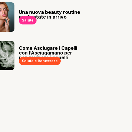
Una nuova beauty routine
per l’estate in arrivo
Salute
Come Asciugare i Capelli
con l’Asciugamano per
non rovinare i capelli
Salute e Benessere