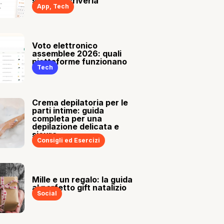
sia tu a scriverla
App
,
Tech
Voto elettronico
assemblee 2026: quali
piattaforme funzionano
Tech
Crema depilatoria per le
parti intime: guida
completa per una
depilazione delicata e
sicura
Consigli ed Esercizi
Mille e un regalo: la guida
al perfetto gift natalizio
Social