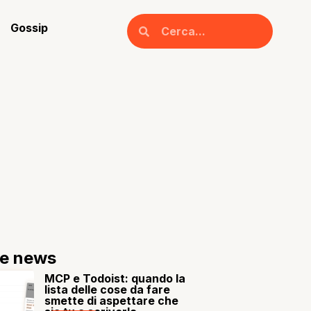
Gossip
re news
MCP e Todoist: quando la
lista delle cose da fare
smette di aspettare che