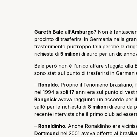
Gareth Bale
all’
Amburgo
? Non è fantascien
procinto di trasferirsi in Germania nella gra
trasferimento purtroppo fallì perchè la dir
richiesta di
5 milioni
di euro per un dicianno
Bale però non è l’unico affare sfuggito alla 
sono stati sul punto di trasferirsi in Germani
–
Ronaldo
. Proprio il Fenomeno brasiliano, fo
nel 1994 a soli
17
anni era sul punto di vesti
Rangnick
aveva raggiunto un accordo per il 
saltò per la richiesta di
8 milioni
di euro da p
recente intervista che il primo club ad essers
–
Ronaldinho
. Anche Ronaldinho era vicinis
Dortmund
nel 2001 aveva offerto al brasilian