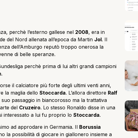
za, perchè l’esterno gallese nel
2008
, era in
nde del Nord allenata all’epoca da Martin
Jol
. Il
igenza dell’Amburgo reputò troppo onerosa la
venne di belle speranze.
Bundesliga perchè prima di lui altri grandi campioni
a.
rse il calciatore più forte degli ultimi venti anni,
re la maglia dello
Stoccarda
. L’allora direttore
Ralf
suo passaggio in biancorosso ma la trattativa
arte del
Cruzeiro
. Lo stesso Ronaldo disse in una
i interessato a lui fu proprio lo
Stoccarda
.
simo ad approdare in Germania. Il
Borussia
o la possibilità di giocare in giallonero insieme a