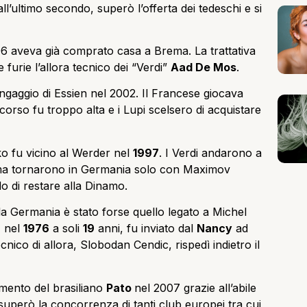
 all’ultimo secondo, superò l’offerta dei tedeschi e si
96 aveva già comprato casa a Brema. La trattativa
 furie l’allora tecnico dei “Verdi”
Aad De Mos
.
’ingaggio di Essien nel 2002. Il Francese giocava
corso fu troppo alta e i Lupi scelsero di acquistare
o fu vicino al Werder nel
1997
. I Verdi andarono a
ma tornarono in Germania solo con Maximov
 di restare alla Dinamo.
 la Germania è stato forse quello legato a Michel
, nel
1976
a soli
19
anni, fu inviato dal
Nancy
ad
tecnico di allora, Slobodan Cendic, rispedì indietro il
imento del brasiliano
Pato
nel 2007 grazie all’abile
superò la concorrenza di tanti club europei tra cui