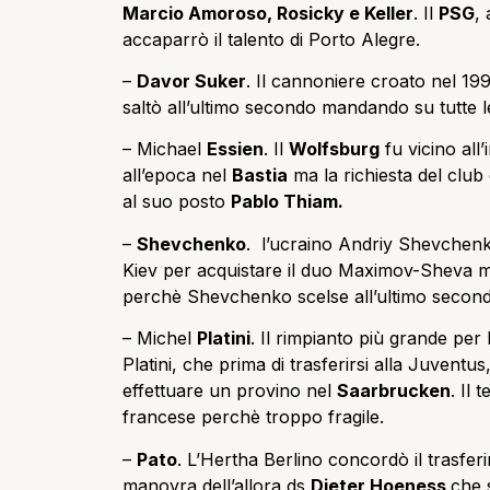
Marcio Amoroso, Rosicky e Keller
. Il
PSG
,
accaparrò il talento di Porto Alegre.
–
Davor Suker
. Il cannoniere croato nel 19
saltò all’ultimo secondo mandando su tutte le
– Michael
Essien
. Il
Wolfsburg
fu vicino all
all’epoca nel
Bastia
ma la richiesta del club 
al suo posto
Pablo Thiam.
–
Shevchenko
. l’ucraino Andriy Shevchenk
Kiev per acquistare il duo Maximov-Sheva 
perchè Shevchenko scelse all’ultimo secondo
– Michel
Platini
. Il rimpianto più grande per
Platini, che prima di trasferirsi alla Juventus
effettuare un provino nel
Saarbrucken
. Il 
francese perchè troppo fragile.
–
Pato
. L’Hertha Berlino concordò il trasfer
manovra dell’allora ds
Dieter Hoeness
che 