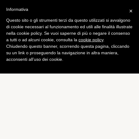
Informativa
×
Questo sito o gli strumenti terzi da questo utilizzati si avvalgono
Curiosità
,
Tech
di cookie necessari al funzionamento ed utili alle finalità illustrate
Una breve storia del domino
nella cookie policy. Se vuoi saperne di più o negare il consenso
a tutti o ad alcuni cookie, consulta la
cookie policy
.
internet
Chiudendo questo banner, scorrendo questa pagina, cliccando
di
Redazione
su un link o proseguendo la navigazione in altra maniera,
acconsenti all’uso dei cookie.