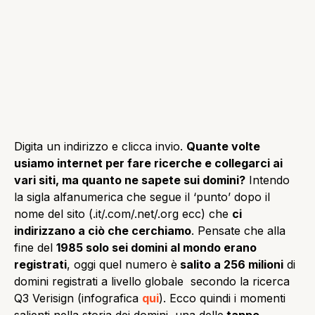
Digita un indirizzo e clicca invio.
Quante volte
usiamo internet per fare ricerche e collegarci ai
vari siti, ma quanto ne sapete sui domini?
Intendo
la sigla alfanumerica che segue il ‘punto’ dopo il
nome del sito (.it/.com/.net/.org ecc) che
ci
indirizzano a ciò che cerchiamo
. Pensate che alla
fine del
1985 solo sei domini al mondo erano
registrati
, oggi quel numero è
salito a 256 milioni
di
domini registrati a livello globale secondo la ricerca
Q3 Verisign (infografica
qui
). Ecco quindi i momenti
salienti nella storia dei domini, una delle
tappe