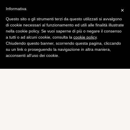
Informativa
×
Questo sito o gli strumenti terzi da questo utilizzati si avvalgono
TuttoDonna
di cookie necessari al funzionamento ed utili alle finalità illustrate
Assorbenti interni: modo
nella cookie policy. Se vuoi saperne di più o negare il consenso
a tutti o ad alcuni cookie, consulta la
cookie policy
.
d’uso, vantaggi e
Chiudendo questo banner, scorrendo questa pagina, cliccando
controindicazioni
su un link o proseguendo la navigazione in altra maniera,
acconsenti all’uso dei cookie.
di
Federica Trovato