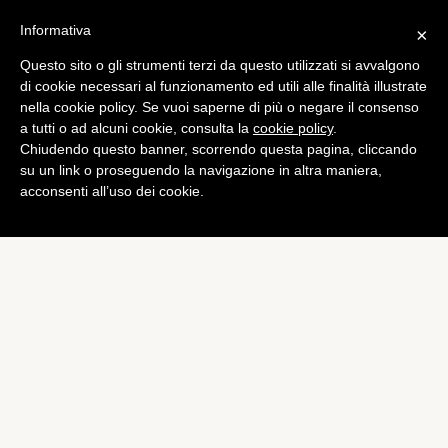
Informativa
×
Questo sito o gli strumenti terzi da questo utilizzati si avvalgono
Curiosità
di cookie necessari al funzionamento ed utili alle finalità illustrate
L’uomo ha dato alla luce il
nella cookie policy. Se vuoi saperne di più o negare il consenso
a tutti o ad alcuni cookie, consulta la
cookie policy
.
“primo bimbo libero da
Chiudendo questo banner, scorrendo questa pagina, cliccando
malattie”
su un link o proseguendo la navigazione in altra maniera,
acconsenti all’uso dei cookie.
di
Alessandro Moretti