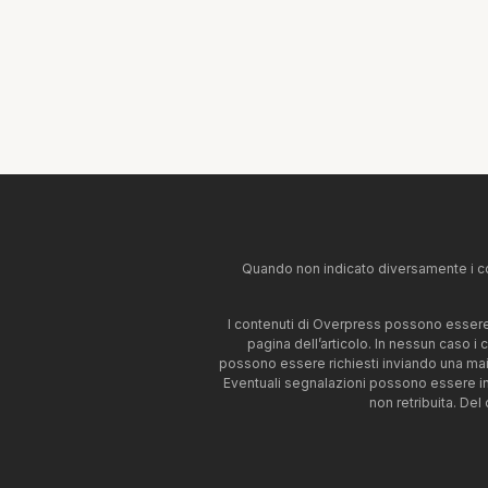
Quando non indicato diversamente i co
I contenuti di Overpress possono essere u
pagina dell’articolo. In nessun caso i
possono essere richiesti inviando una mai
Eventuali segnalazioni possono essere i
non retribuita. Del