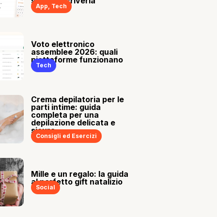
sia tu a scriverla
App
,
Tech
Voto elettronico
assemblee 2026: quali
piattaforme funzionano
Tech
Crema depilatoria per le
parti intime: guida
completa per una
depilazione delicata e
sicura
Consigli ed Esercizi
Mille e un regalo: la guida
al perfetto gift natalizio
Social