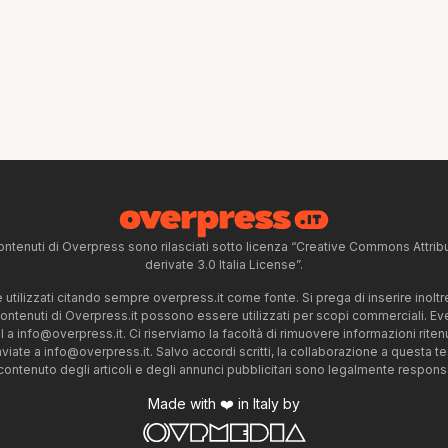
ntenuti di Overpress sono rilasciati sotto licenza “Creative Commons Attr
derivate 3.0 Italia License”.
tilizzati citando sempre overpress.it come fonte. Si prega di inserire inoltre 
 contenuti di Overpress.it possono essere utilizzati per scopi commerciali. Even
l a
info@overpress.it
. Ci riserviamo la facoltà di rimuovere informazioni rit
nviate a
info@overpress.it
. Salvo accordi scritti, la collaborazione a questa t
 contenuto degli articoli e degli annunci pubblicitari sono legalmente responsabi
Made with ❤️ in Italy by