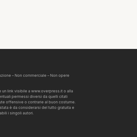
ibuzione – Non commerciale – Non opere
un link visibile a www.overpress.it o alla
tuali permessi diversi da quelli citati
enute offensive o contrarie al buon costume.
estata è da considerarsi del tutto gratuita e
li i singoli autori.