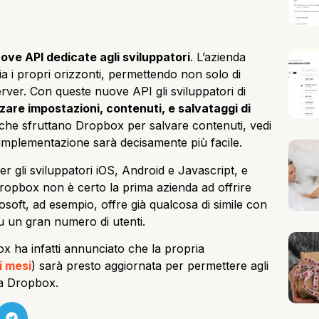
ove API dedicate agli sviluppatori
. L’azienda
lia i propri orizzonti, permettendo non solo di
 server. Con queste nuove API gli sviluppatori di
zare impostazioni, contenuti, e salvataggi di
i che sfruttano Dropbox per salvare contenuti, vedi
implementazione sarà decisamente più facile.
r gli sviluppatori iOS, Android e Javascript, e
Dropbox non è certo la prima azienda ad offrire
rosoft, ad esempio, offre già qualcosa di simile con
u un gran numero di utenti.
 ha infatti annunciato che la propria
i mesi
) sarà presto aggiornata per permettere agli
via Dropbox.