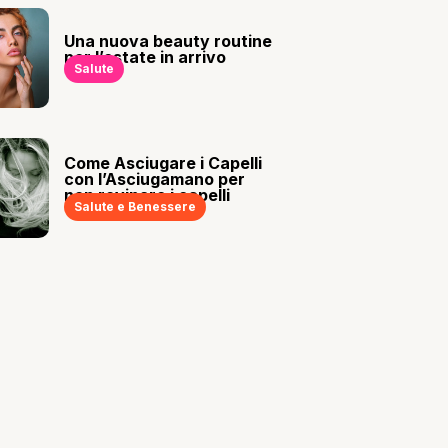
Una nuova beauty routine
per l’estate in arrivo
Salute
Come Asciugare i Capelli
con l’Asciugamano per
non rovinare i capelli
Salute e Benessere