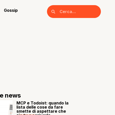
Gossip
re news
MCP e Todoist: quando la
lista delle cose da fare
smette di aspettare che