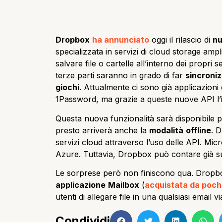
Dropbox
ha annunciato
oggi il rilascio di
nu
specializzata in servizi di cloud storage amp
salvare file o cartelle all’interno dei propri
terze parti saranno in grado di far
sincroniz
giochi
. Attualmente ci sono già applicazion
1Password, ma grazie a queste nuove API l’
Questa nuova funzionalità sarà disponibile pe
presto arriverà anche la
modalità
offline
. 
servizi cloud attraverso l’uso delle API. Mic
Azure. Tuttavia, Dropbox può contare già s
Le sorprese però non finiscono qua. Dropbox
applicazione
Mailbox
(
acquistata da poch
utenti di allegare file in una qualsiasi email 
Condividi