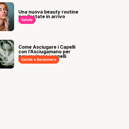
Una nuova beauty routine
per l’estate in arrivo
Salute
Come Asciugare i Capelli
con l’Asciugamano per
non rovinare i capelli
Salute e Benessere