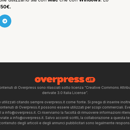
,50€.
ntenuti di Overpress sono rilasciati sotto licenza “Creative Commons Attr
derivate 3.0 Italia License”.
tilizzati citando sempre overpress.it come fonte. Si prega di inserire inoltre 
 contenuti di Overpress.it possono essere utilizzati per scopi commerciali. Even
l a
info@overpress.it
. Ci riserviamo la facoltà di rimuovere informazioni rit
nviate a
info@overpress.it
. Salvo accordi scritti, la collaborazione a questa t
 contenuto degli articoli e degli annunci pubblicitari sono legalmente responsabi