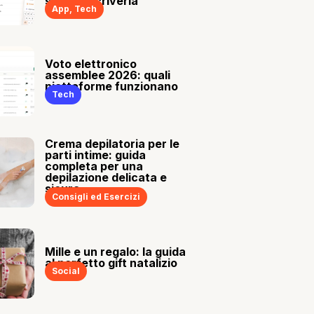
sia tu a scriverla
App
,
Tech
Voto elettronico
assemblee 2026: quali
piattaforme funzionano
Tech
Crema depilatoria per le
parti intime: guida
completa per una
depilazione delicata e
sicura
Consigli ed Esercizi
Mille e un regalo: la guida
al perfetto gift natalizio
Social