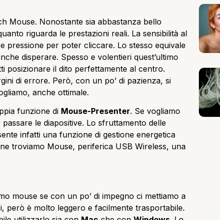
uch Mouse. Nonostante sia abbastanza bello
anto riguarda le prestazioni reali. La sensibilità al
 pressione per poter cliccare. Lo stesso equivale
anche disperare. Spesso e volentieri quest’ultimo
 posizionare il dito perfettamente al centro.
ini di errore. Però, con un po’ di pazienza, si
vogliamo, anche ottimale.
oppia funzione di
Mouse-Presenter
. Se vogliamo
passare le diapositive. Lo sfruttamento delle
sente infatti una funzione di gestione energetica
ione troviamo Mouse, periferica USB Wireless, una
imo mouse se con un po’ di impegno ci mettiamo a
ri, però è molto leggero e facilmente trasportabile.
ile utilizzarlo sia con
Mac
che con
Windows
. Lo