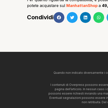
potete acquistare sul
ManhattanShop
a
49
Condividi
Quando non indicato diversamente i co
I contenuti di Overpress possono essere u
pagina dell’articolo. In nessun caso i
possono essere richiesti inviando una mai
Eventuali segnalazioni possono essere i
non retribuita. Del