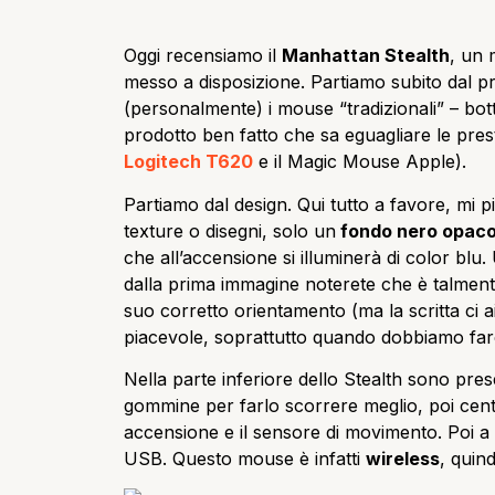
Oggi recensiamo il
Manhattan Stealth
, un 
messo a disposizione. Partiamo subito dal 
(personalmente) i mouse “tradizionali” – bott
prodotto ben fatto che sa eguagliare le presta
Logitech T620
e il Magic Mouse Apple).
Partiamo dal design. Qui tutto a favore, mi
texture o disegni, solo un
fondo nero opac
che all’accensione si illuminerà di color blu
dalla prima immagine noterete che è talmente
suo corretto orientamento (ma la scritta ci a
piacevole, soprattutto quando dobbiamo far
Nella parte inferiore dello Stealth sono pres
gommine per farlo scorrere meglio, poi centra
accensione e il sensore di movimento. Poi a 
USB. Questo mouse è infatti
wireless
, quin