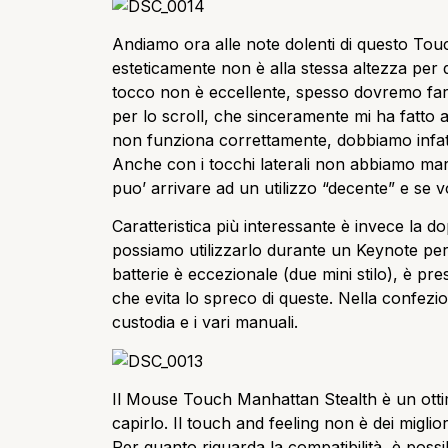
Andiamo ora alle note dolenti di questo To
esteticamente non è alla stessa altezza per qu
tocco non è eccellente, spesso dovremo fare
per lo scroll, che sinceramente mi ha fatto 
non funziona correttamente, dobbiamo infatti
Anche con i tocchi laterali non abbiamo marg
puo’ arrivare ad un utilizzo “decente” e se 
Caratteristica più interessante è invece la d
possiamo utilizzarlo durante un Keynote per 
batterie è eccezionale (due mini stilo), è pre
che evita lo spreco di queste. Nella confez
custodia e i vari manuali.
Il Mouse Touch Manhattan Stealth è un ott
capirlo. Il touch and feeling non è dei miglio
Per quanto riguarda la compatibilità, è possib