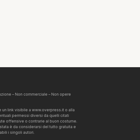
ibuzione – Non commerciale – Non opere
un link visibile a www.overpress.it o alla
tuali permessi diversi da quelli citati
enute offensive o contrarie al buon costume.
estata è da considerarsi del tutto gratuita e
li i singoli autori.