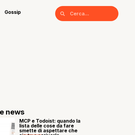
Gossip
re news
MCP e Todoist: quando la
lista delle cose da fare
smette di aspettare che