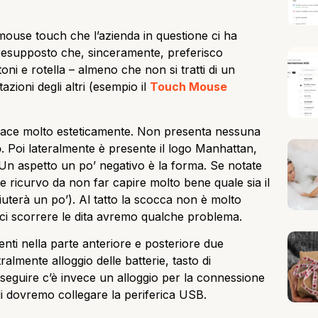
mouse touch che l’azienda in questione ci ha
presupposto che, sinceramente, preferisco
oni e rotella – almeno che non si tratti di un
zioni degli altri (esempio il
Touch Mouse
 piace molto esteticamente. Non presenta nessuna
o
. Poi lateralmente è presente il logo Manhattan,
. Un aspetto un po’ negativo è la forma. Se notate
 ricurvo da non far capire molto bene quale sia il
iuterà un po’). Al tatto la scocca non è molto
ci scorrere le dita avremo qualche problema.
enti nella parte anteriore e posteriore due
lmente alloggio delle batterie, tasto di
seguire c’è invece un alloggio per la connessione
di dovremo collegare la periferica USB.