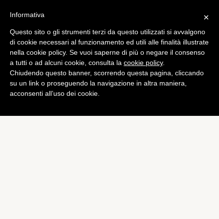
Informativa
×
Questo sito o gli strumenti terzi da questo utilizzati si avvalgono
App
di cookie necessari al funzionamento ed utili alle finalità illustrate
Wondershare MobileGo for
nella cookie policy. Se vuoi saperne di più o negare il consenso
a tutti o ad alcuni cookie, consulta la
cookie policy
.
Android: la recensione
Chiudendo questo banner, scorrendo questa pagina, cliccando
di
Luigi Sirito
su un link o proseguendo la navigazione in altra maniera,
acconsenti all’uso dei cookie.