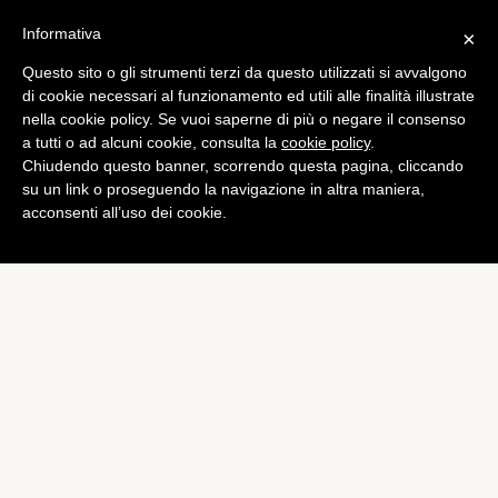
Informativa
×
Questo sito o gli strumenti terzi da questo utilizzati si avvalgono
Mobile
di cookie necessari al funzionamento ed utili alle finalità illustrate
Sony punta a vendere 50
nella cookie policy. Se vuoi saperne di più o negare il consenso
a tutti o ad alcuni cookie, consulta la
cookie policy
.
milioni di smartphone nel
Chiudendo questo banner, scorrendo questa pagina, cliccando
2013
su un link o proseguendo la navigazione in altra maniera,
acconsenti all’uso dei cookie.
di
Alessandro Moretti